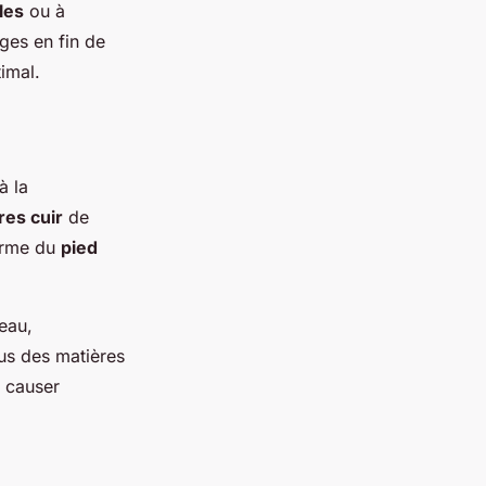
les
ou à
ages en fin de
imal.
à la
es cuir
de
forme du
pied
eau,
us des matières
t causer