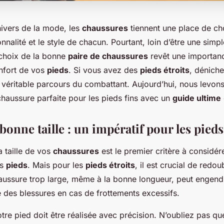
nivers de la mode, les
chaussures
tiennent une place de cho
nnalité et le style de chacun. Pourtant, loin d’être une simpl
 choix de la bonne
paire de chaussures
revêt une importanc
onfort de vos
pieds
. Si vous avez des
pieds étroits
, déniche
 véritable parcours du combattant. Aujourd’hui, nous levons 
chaussure parfaite pour les pieds fins avec un
guide ultime
bonne taille : un impératif pour les pieds
a taille de vos
chaussures
est le premier critère à considér
os
pieds
. Mais pour les
pieds étroits
, il est crucial de redou
haussure trop large, même à la bonne longueur, peut engend
re des blessures en cas de frottements excessifs.
re pied doit être réalisée avec précision. N’oubliez pas qu