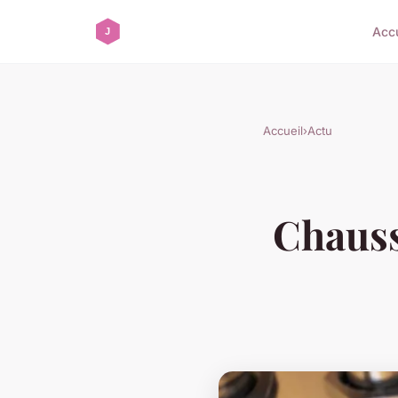
Accu
Accueil
›
Actu
Chausse