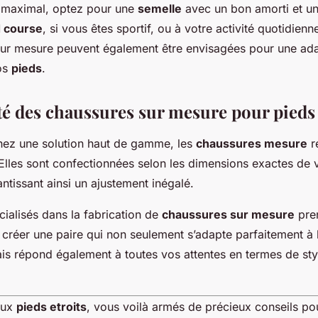
 maximal, optez pour une
semelle
avec un bon amorti et un
d course
, si vous êtes sportif, ou à votre activité quotidien
ur mesure peuvent également être envisagées pour une adap
os
pieds
.
ité des chaussures sur mesure pour pieds 
hez une solution haut de gamme, les
chaussures mesure
r
 Elles sont confectionnées selon les dimensions exactes de
antissant ainsi un ajustement inégalé.
cialisés dans la fabrication de
chaussures sur mesure
pren
 créer une paire qui non seulement s’adapte parfaitement à
is répond également à toutes vos attentes en termes de sty
aux
pieds etroits
, vous voilà armés de précieux conseils po