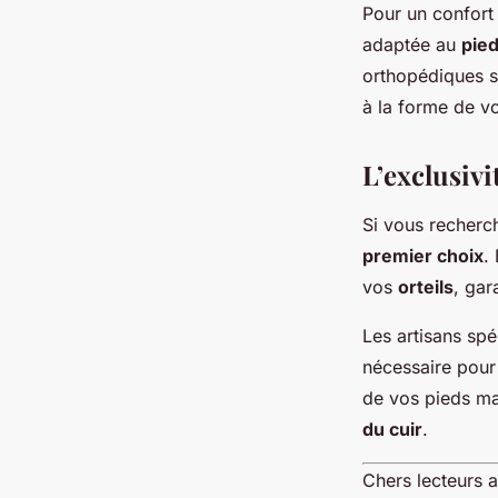
Pour un confort
adaptée au
pie
orthopédiques s
à la forme de v
L’exclusiv
Si vous recherc
premier choix
.
vos
orteils
, gar
Les artisans spé
nécessaire pour
de vos pieds ma
du cuir
.
Chers lecteurs 