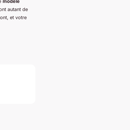
le
modèle
ont autant de
nt, et votre