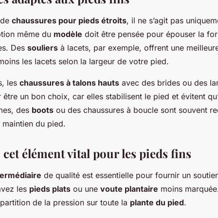
 de
chaussures pour pieds étroits
, il ne s’agit pas uniquem
eption même du
modèle
doit être pensée pour épouser la fo
es. Des
souliers
à lacets, par exemple, offrent une meilleure
moins les lacets selon la largeur de votre pied.
, les
chaussures à talons hauts
avec des brides ou des lan
être un bon choix, car elles stabilisent le pied et évitent qu’
mes, des
boots
ou des chaussures à boucle sont souvent 
 maintien du pied.
 cet élément vital pour les pieds fins
termédiaire
de qualité est essentielle pour fournir un soutie
avez les
pieds plats
ou une
voute plantaire
moins marquée.
épartition de la pression sur toute la
plante du pied
.