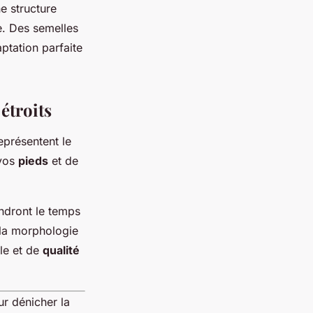
e structure
ne. Des semelles
tation parfaite
étroits
eprésentent le
 vos
pieds
et de
dront le temps
 la morphologie
le et de
qualité
ur dénicher la