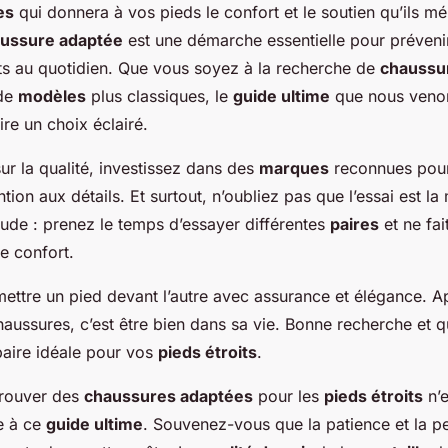
es
qui donnera à vos pieds le confort et le soutien qu’ils mé
ussure adaptée
est une démarche essentielle pour prévenir
s au quotidien. Que vous soyez à la recherche de
chaussur
 de
modèles
plus classiques, le
guide ultime
que nous venon
ire un choix éclairé.
ur la qualité, investissez dans des
marques
reconnues pour 
ention aux détails. Et surtout, n’oubliez pas que l’essai est la
tude : prenez le temps d’essayer différentes
paires
et ne fai
e confort.
mettre un pied devant l’autre avec assurance et élégance. Ap
haussures, c’est être bien dans sa vie. Bonne recherche et 
paire idéale pour vos
pieds étroits
.
trouver des
chaussures adaptées
pour les
pieds étroits
n’e
e à ce
guide ultime
. Souvenez-vous que la patience et la p