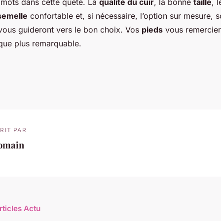
s mots dans cette quête. La
qualité du cuir
, la bonne
taille
, 
semelle
confortable et, si nécessaire, l’option sur mesure, s
vous guideront vers le bon choix. Vos
pieds
vous remerciero
 que plus remarquable.
RIT PAR
omain
rticles Actu