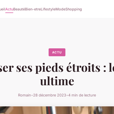
eil
Actu
Beauté
Bien-etre
Lifestyle
Mode
Shopping
ACTU
r ses pieds étroits : 
ultime
Romain
•
28 décembre 2023
•
4 min de lecture