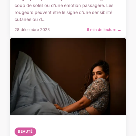
coup de soleil ou d'une émotion passagère. Les
rougeurs peuvent être le signe d'une sensibilité
cutanée ou d...
28 décembre 2023
6 min de lecture →
BEAUTÉ