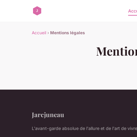
Accu
Accueil
›
Mentions légales
Mention
Jarcjuneau
L'avant-garde absolue de l'allure et de l'art de vivr