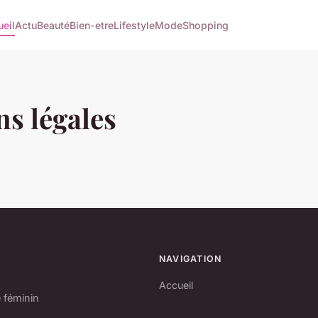
eil
Actu
Beauté
Bien-etre
Lifestyle
Mode
Shopping
s légales
NAVIGATION
Accueil
e féminin