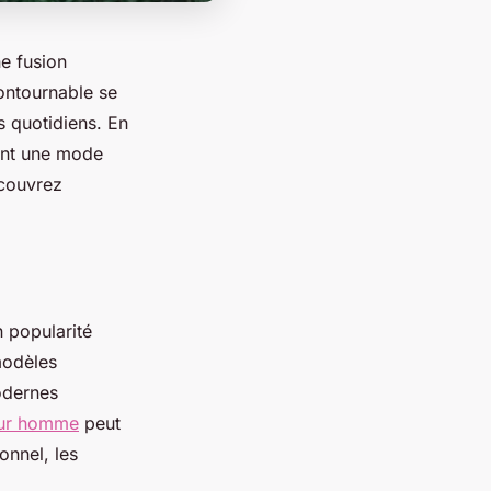
e fusion
contournable se
s quotidiens. En
nent une mode
écouvrez
 popularité
modèles
odernes
our homme
peut
onnel, les