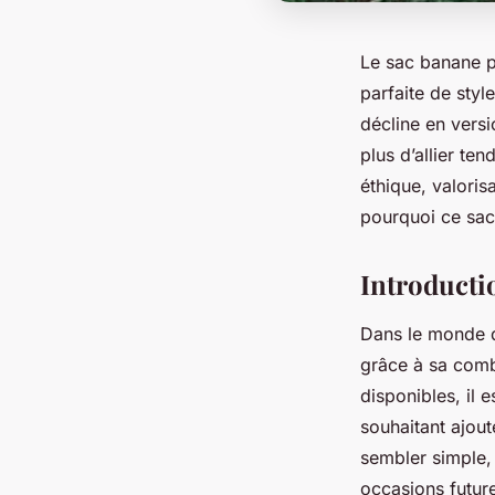
Le sac banane p
parfaite de styl
décline en vers
plus d’allier t
éthique, valoris
pourquoi ce sac 
Introduct
Dans le monde 
grâce à sa combi
disponibles, il
souhaitant ajou
sembler simple, 
occasions futur