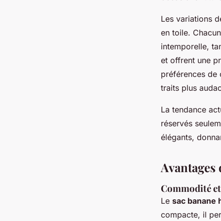
Les variations d
en toile. Chacun
intemporelle, ta
et offrent une p
préférences de c
traits plus auda
La tendance actu
réservés seuleme
élégants, donnan
Avantages
Commodité et 
Le
sac banane 
compacte, il per