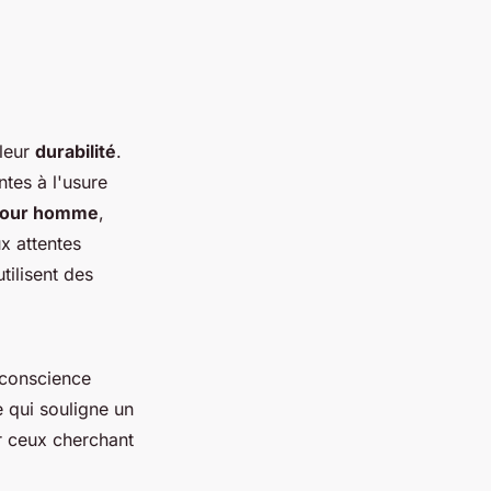
 leur
durabilité
.
ntes à l'usure
 pour homme
,
x attentes
tilisent des
 conscience
e qui souligne un
r ceux cherchant