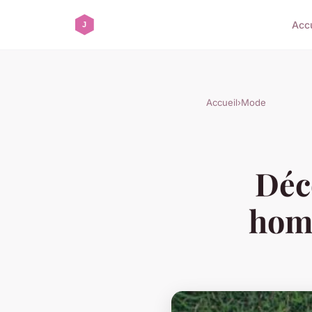
Accu
Accueil
›
Mode
Déc
homm