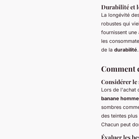
Durabilité et 
La longévité de
robustes qui vie
fournissent une 
les consommateu
de la
durabilité
.
Comment ch
Considérer le 
Lors de l'achat
banane homme
sombres comme l
des teintes plu
Chacun peut don
Évaluer les be