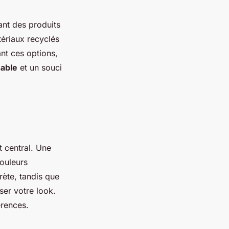
ant des produits
tériaux recyclés
ant ces options,
able
et un souci
t central. Une
couleurs
ète, tandis que
ser votre look.
érences.