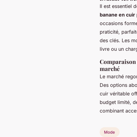
Il est essentiel
banane en cui
occasions formel
praticité, parfa
des clés. Les m
livre ou un char
Comparaison de
marché
Le marché rego
Des options abor
cuir véritable o
budget limité, d
combinant acces
Mode