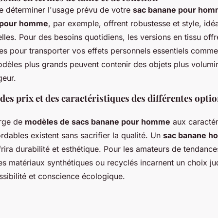
 de déterminer l'usage prévu de votre
sac banane pour ho
r pour homme
, par exemple, offrent robustesse et style, idé
les. Pour des besoins quotidiens, les versions en tissu offr
ites pour transporter vos effets personnels essentiels comm
odèles plus grands peuvent contenir des objets plus volu
geur.
s prix et des caractéristiques des différentes optio
rge de
modèles de sacs banane pour homme
aux caractér
dables existent sans sacrifier la qualité. Un
sac banane h
ffrira durabilité et esthétique. Pour les amateurs de tendan
es matériaux synthétiques ou recyclés incarnent un choix ju
sibilité et conscience écologique.