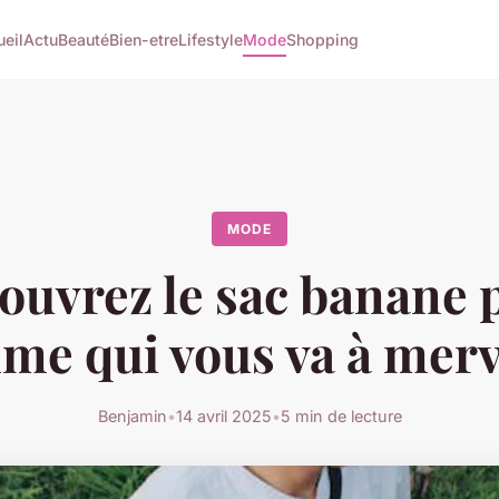
eil
Actu
Beauté
Bien-etre
Lifestyle
Mode
Shopping
MODE
ouvrez le sac banane 
e qui vous va à merv
Benjamin
•
14 avril 2025
•
5 min de lecture