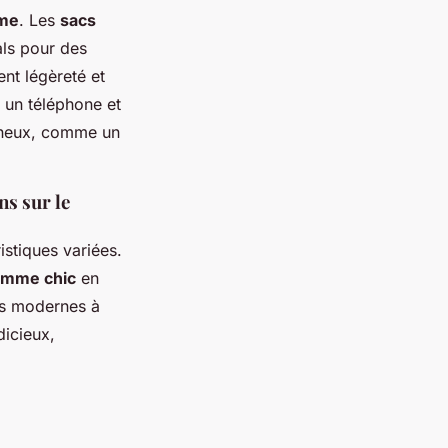
mme
. Les
sacs
als pour des
ent légèreté et
e un téléphone et
mineux, comme un
ns sur le
istiques variées.
omme chic
en
ces modernes à
dicieux,